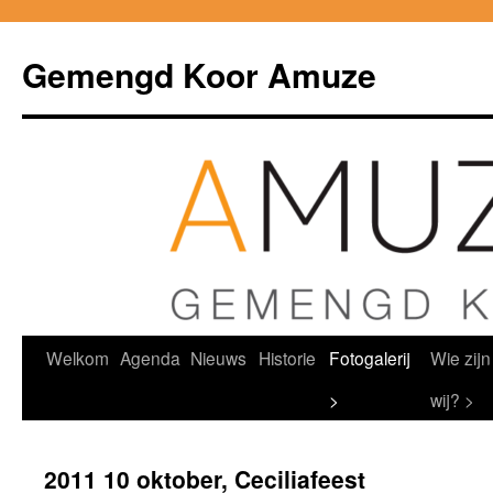
Ga
naar
Gemengd Koor Amuze
de
inhoud
Welkom
Agenda
Nieuws
Historie
Fotogalerij
Wie zijn
>
wij? >
2011 10 oktober, Ceciliafeest