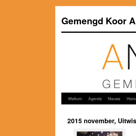
Ga
naar
Gemengd Koor 
de
inhoud
Welkom
Agenda
Nieuws
Histo
2015 november, Uitwi