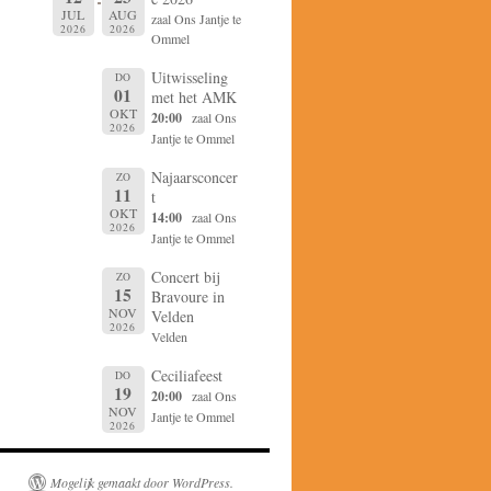
JUL
AUG
zaal Ons Jantje te
2026
2026
Ommel
Uitwisseling
DO
01
met het AMK
OKT
20:00
zaal Ons
2026
Jantje te Ommel
Najaarsconcer
ZO
11
t
OKT
14:00
zaal Ons
2026
Jantje te Ommel
Concert bij
ZO
15
Bravoure in
NOV
Velden
2026
Velden
Ceciliafeest
DO
19
20:00
zaal Ons
NOV
Jantje te Ommel
2026
Mogelijk gemaakt door WordPress.