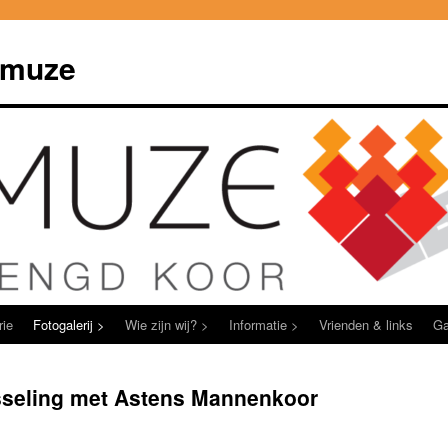
Amuze
rie
Fotogalerij >
Wie zijn wij? >
Informatie >
Vrienden & links
Ga
sseling met Astens Mannenkoor