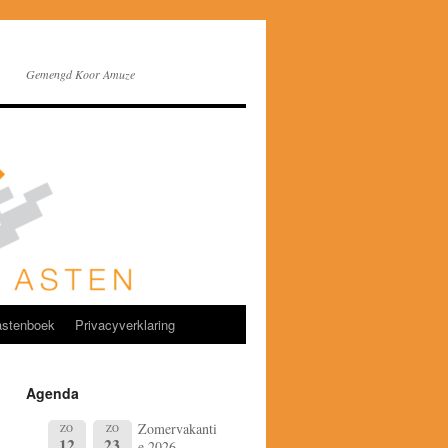
Gemengd Koor Amuze
stenboek
Privacyverklaring
Agenda
Zomervakanti
ZO
ZO
12
23
e 2026