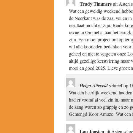
Trudy Timmers
uit
Asten
s
Wat een geweldig weekend hebben 
de Neerkant was de zaal vol en in
resultaat mocht er zijn. Beide kor
revue in Ommel al aan het terugki
zijn. Een mooi project om op terug
wil alle koorleden bedanken voor 
geheel en niet te vergeten onze Lo
altijd gezellige kerstviering maar v
mooi en goed 2025. Lieve groeten 
Helga Atteveld
schreef op
16
Wat een heerlijk weekend hadden 
had er vooraf al veel zin in, maar
de zang waren zo grappig en zo goe
Gemengd Koor Amuze! Wat een fij
Lau Joosten
uit
Asten
schr