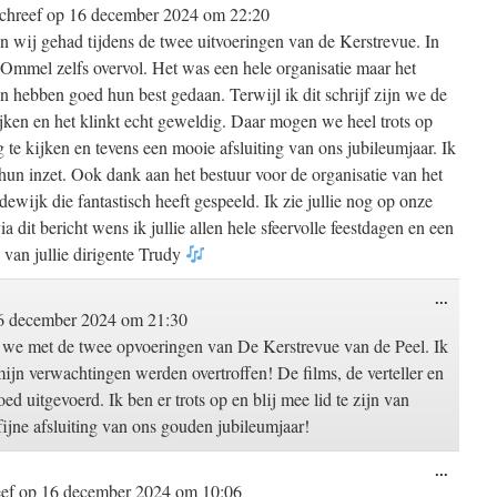
deze
chreef op
16 december 2024
om
22:20
metabo
wij gehad tijdens de twee uitvoeringen van de Kerstrevue. In
 Ommel zelfs overvol. Het was een hele organisatie maar het
en hebben goed hun best gedaan. Terwijl ik dit schrijf zijn we de
jken en het klinkt echt geweldig. Daar mogen we heel trots op
 te kijken en tevens een mooie afsluiting van ons jubileumjaar. Ik
hun inzet. Ook dank aan het bestuur voor de organisatie van het
dewijk die fantastisch heeft gespeeld. Ik zie jullie nog op onze
ia dit bericht wens ik jullie allen hele sfeervolle feestdagen en een
van jullie dirigente Trudy
Wissel
...
deze
 december 2024
om
21:30
metabo
we met de twee opvoeringen van De Kerstrevue van de Peel. Ik
 mijn verwachtingen werden overtroffen! De films, de verteller en
d uitgevoerd. Ik ben er trots op en blij mee lid te zijn van
ne afsluiting van ons gouden jubileumjaar!
Wissel
...
deze
eef op
16 december 2024
om
10:06