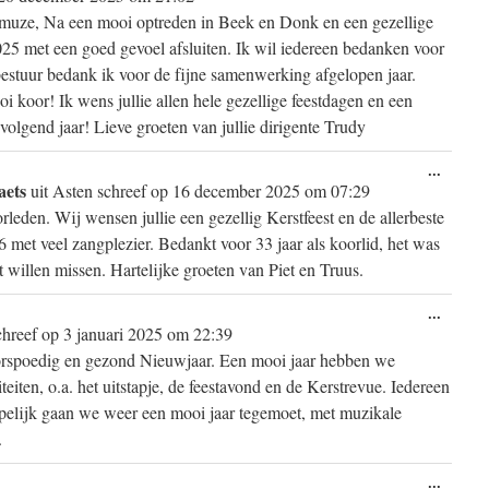
metabo
muze, Na een mooi optreden in Beek en Donk en een gezellige
025 met een goed gevoel afsluiten. Ik wil iedereen bedanken voor
t bestuur bedank ik voor de fijne samenwerking afgelopen jaar.
 koor! Ik wens jullie allen hele gezellige feestdagen en een
volgend jaar! Lieve groeten van jullie dirigente Trudy
Wissel
...
aets
deze
uit
Asten
schreef op
16 december 2025
om
07:29
metabo
rleden. Wij wensen jullie een gezellig Kerstfeest en de allerbeste
met veel zangplezier. Bedankt voor 33 jaar als koorlid, het was
et willen missen. Hartelijke groeten van Piet en Truus.
Wissel
...
deze
chreef op
3 januari 2025
om
22:39
metabo
orspoedig en gezond Nieuwjaar. Een mooi jaar hebben we
iteiten, o.a. het uitstapje, de feestavond en de Kerstrevue. Iedereen
opelijk gaan we weer een mooi jaar tegemoet, met muzikale
.
Wissel
...