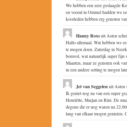
We hebben een zeer geslaagde Kers
en vooral in Ommel hadden we een 
koorleden hebben erg genoten van 
Hanny Roxs
uit
Asten
schr
Hallo allemaal. Wat hebben we ee
te mogen doen. Zaterdag in Neerka
bomvol, wat natuurlijk super fijn
Maarten, maar ze genoten ook van 
in een andere setting te mogen lat
Jet van Seggelen
uit
Asten
Ik geniet nog na van een super gez
Henriëtte, Marjan en Rini. De mu
degene die er nog waren na 22.00
lang van elkaar mogen genieten. G