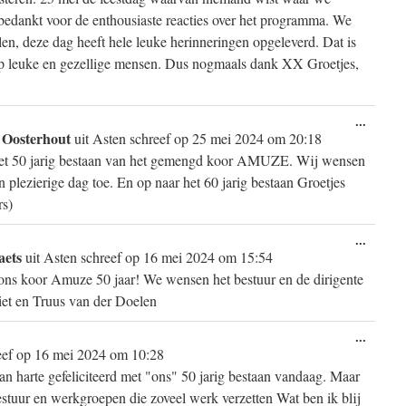
 bedankt voor de enthousiaste reacties over het programma. We
en, deze dag heeft hele leuke herinneringen opgeleverd. Dat is
oep leuke en gezellige mensen. Dus nogmaals dank XX Groetjes,
Wissel
...
 Oosterhout
deze
uit
Asten
schreef op
25 mei 2024
om
20:18
metabo
 het 50 jarig bestaan van het gemengd koor AMUZE. Wij wensen
en plezierige dag toe. En op naar het 60 jarig bestaan Groetjes
rs)
Wissel
...
aets
deze
uit
Asten
schreef op
16 mei 2024
om
15:54
metabo
 ons koor Amuze 50 jaar! We wensen het bestuur en de dirigente
 Piet en Truus van der Doelen
Wissel
...
deze
eef op
16 mei 2024
om
10:28
metabo
arte gefeliciteerd met "ons" 50 jarig bestaan vandaag. Maar
 bestuur en werkgroepen die zoveel werk verzetten Wat ben ik blij