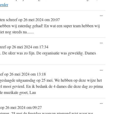
erder
Wissel
...
deze
ten
schreef op
26 mei 2024
om
20:07
metabo
ben wij zaterdag gehad! En wat een super team hebben wij
et nog steeds na.......
Wissel
...
deze
reef op
26 mei 2024
om
17:34
metabo
. De sfeer was zo fijn. De organisatie was geweldig. Dames
Wissel
...
deze
eef op
26 mei 2024
om
13:18
metabo
 geslaagde uitgaansdag op 25 mei. We hebben op deze wijze het
el mooi gevierd. En ik bedank de 4 dames die deze dag zo prima
le muzikale groet, Lau
Wissel
...
deze
 op
26 mei 2024
om
09:27
metabo
steren. 25 mei de feestdag waarvan niemand wist waar we