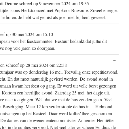
deze
uit
Deurne
schreef op
9 november 2024
om
19:35
metabo
tijdens ons Herfstconcert met Popkoor Bravoure. Zoveel energie.
e horen. Je hebt wat gemist als je er niet bij bent geweest.
Wissel
...
deze
eef op
30 mei 2024
om
15:10
metabo
eau voor het feestcommitee. Bestuur bedankt dat jullie dit
e nog vele jaren zo doorgaan.
Wissel
...
deze
ten
schreef op
28 mei 2024
om
22:38
metabo
leumjaar was op donderdag 16 mei. Toevallig onze repetitieavond.
icht. En dat moet natuurlijk gevierd worden. De avond stond in
amaan kwam het feest op gang. Er werd uit volle borst gezongen
 Kortom een heerlijke avond. Zaterdag 25 mei, het dagje uit.
e naar toe gingen. Wel. dat we met de bus zouden gaan. Veel
en Bosch ging. Maar 12 km verder stopte de bus in ....Helmond.
ontvangen op het Kasteel. Daar werd koffie/ thee geschonken
bij. De dames van de evenementencommissie, Annemie, Henriëtte,
ot in de puntjes verzorgd. Niet veel later verscheen Egidius, de