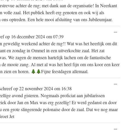
metabo
trevue achter de rug; met dank aan de organisatie! In Neerkant
volle zaal. Het publiek heeft erg genoten en ook wij als
ons optreden. Een hele mooi afsluiting van ons Jubileumjaar.
Wissel
...
deze
eef op
16 december 2024
om
07:39
metabo
n geweldig weekend achter de rug!! Wat was het heerlijk om dit
nt en zondag in Ommel in een uitverkochte zaal. Het zat
 was. We zagen de mensen hartelijk lachen om de fantastische
de mooie zang. Al met al was het heel fijn om ons koor een keer
en zien en horen.
Fijne feestdagen allemaal.
Wissel
...
deze
schreef op
22 november 2024
om
16:38
metabo
ellige avond gisteren. Nogmaals proficiat aan jubilarissen
ziek door Jan en Max was erg gezellig! Er werd gedanst en door
u een grote slingerende polonaise door de zaal. Dat we nog maar
roet Jet
Wissel
...