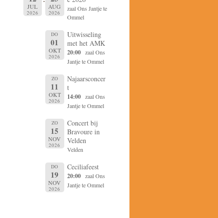
JUL
AUG
zaal Ons Jantje te
2026
2026
Ommel
Uitwisseling
DO
01
met het AMK
OKT
20:00
zaal Ons
2026
Jantje te Ommel
Najaarsconcer
ZO
11
t
x.
OKT
14:00
zaal Ons
2026
Jantje te Ommel
Concert bij
ZO
15
Bravoure in
NOV
Velden
2026
Velden
x.
Ceciliafeest
DO
19
20:00
zaal Ons
NOV
Jantje te Ommel
2026