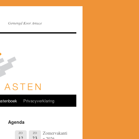
Gemengd Koor Amuze
stenboek
Privacyverklaring
Agenda
Zomervakanti
ZO
ZO
12
23
e 2026