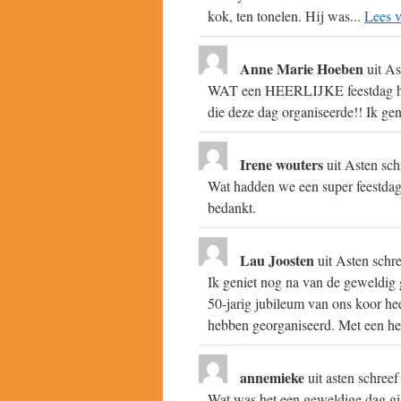
kok, ten tonelen. Hij was...
Lees v
Anne Marie Hoeben
uit
As
WAT een HEERLIJKE feestdag heb
die deze dag organiseerde!! Ik geni
Irene wouters
uit
Asten
sch
Wat hadden we een super feestdag
bedankt.
Lau Joosten
uit
Asten
schr
Ik geniet nog na van de geweldig
50-jarig jubileum van ons koor he
hebben georganiseerd. Met een he
annemieke
uit
asten
schreef
Wat was het een geweldige dag gi