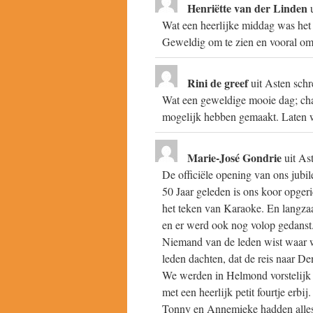
Henriëtte van der Linden
Wat een heerlijke middag was het 
Geweldig om te zien en vooral om t
Rini de greef
uit
Asten
schr
Wat een geweldige mooie dag; chap
mogelijk hebben gemaakt. Laten w
Marie-José Gondrie
uit
As
De officiële opening van ons jubi
50 Jaar geleden is ons koor opger
het teken van Karaoke. En langza
en er werd ook nog volop gedanst.
Niemand van de leden wist waar w
leden dachten, dat de reis naar D
We werden in Helmond vorstelijk 
met een heerlijk petit fourtje er
Tonny en Annemieke hadden alles t