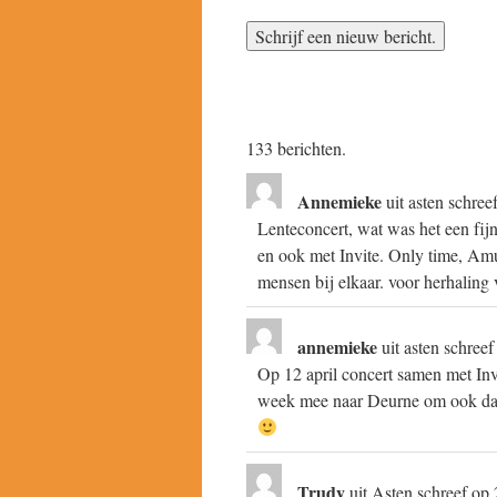
133 berichten.
Annemieke
uit
asten
schree
Lenteconcert, wat was het een fij
en ook met Invite. Only time, Amu
mensen bij elkaar. voor herhaling
annemieke
uit
asten
schreef
Op 12 april concert samen met Inv
week mee naar Deurne om ook daar
Trudy
uit
Asten
schreef op