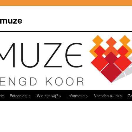
Amuze
rie
Fotogalerij >
Wie zijn wij? >
Informatie >
Vrienden & links
Ga