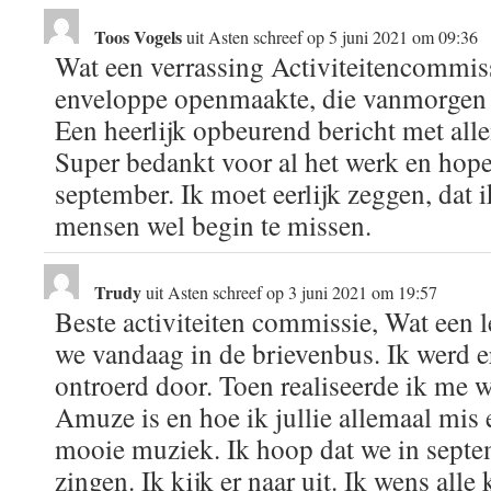
Toos Vogels
uit
Asten
schreef op
5 juni 2021
om
09:36
Wat een verrassing Activiteitencommiss
enveloppe openmaakte, die vanmorgen i
Een heerlijk opbeurend bericht met all
Super bedankt voor al het werk en hopel
september. Ik moet eerlijk zeggen, dat i
mensen wel begin te missen.
Trudy
uit
Asten
schreef op
3 juni 2021
om
19:57
Beste activiteiten commissie, Wat een 
we vandaag in de brievenbus. Ik werd er
ontroerd door. Toen realiseerde ik me w
Amuze is en hoe ik jullie allemaal mis
mooie muziek. Ik hoop dat we in sept
zingen. Ik kijk er naar uit. Ik wens alle